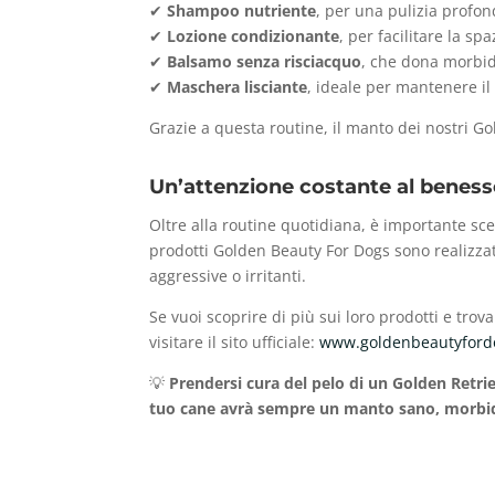
✔
Shampoo nutriente
, per una pulizia profon
✔
Lozione condizionante
, per facilitare la s
✔
Balsamo senza risciacquo
, che dona morbid
✔
Maschera lisciante
, ideale per mantenere il
Grazie a questa routine, il manto dei nostri G
Un’attenzione costante al beness
Oltre alla routine quotidiana, è importante sceg
prodotti Golden Beauty For Dogs sono realizza
aggressive o irritanti.
Se vuoi scoprire di più sui loro prodotti e tro
visitare il sito ufficiale:
www.goldenbeautyford
💡
Prendersi cura del pelo di un Golden Retriev
tuo cane avrà sempre un manto sano, morbid