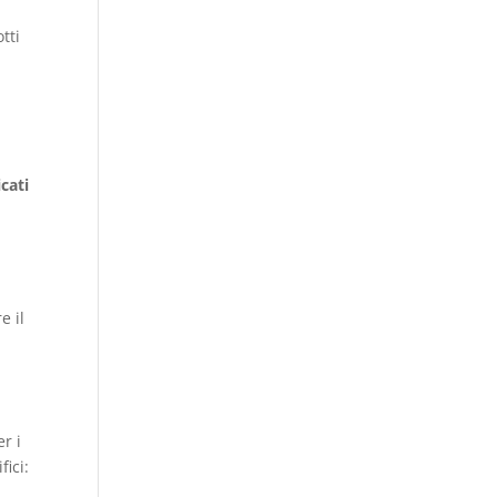
tti
icati
e il
r i
ici: