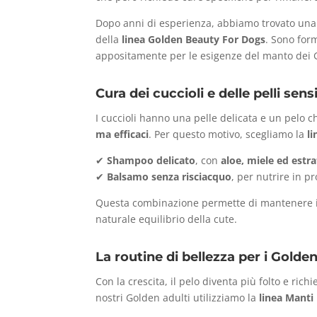
Dopo anni di esperienza, abbiamo trovato una ro
della
linea Golden Beauty For Dogs
. Sono for
appositamente per le esigenze del manto dei 
Cura dei cuccioli e delle pelli sensi
I cuccioli hanno una pelle delicata e un pelo c
ma efficaci
. Per questo motivo, scegliamo la
li
✔
Shampoo delicato
, con
aloe, miele ed estra
✔
Balsamo senza risciacquo
, per nutrire in p
Questa combinazione permette di mantenere il
naturale equilibrio della cute.
La routine di bellezza per i Golden
Con la crescita, il pelo diventa più folto e ric
nostri Golden adulti utilizziamo la
linea Manti