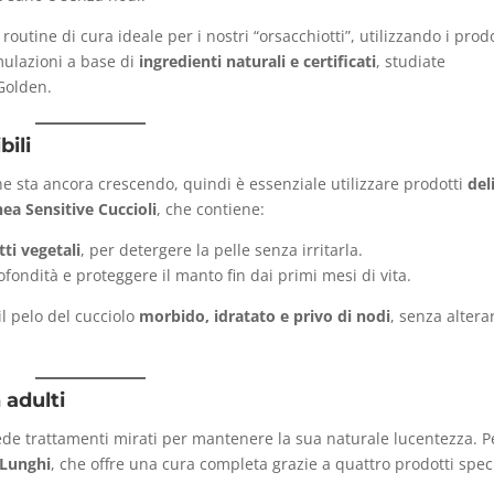
utine di cura ideale per i nostri “orsacchiotti”, utilizzando i prodo
mulazioni a base di
ingredienti naturali e certificati
, studiate
Golden.
bili
he sta ancora crescendo, quindi è essenziale utilizzare prodotti
del
nea Sensitive Cuccioli
, che contiene:
tti vegetali
, per detergere la pelle senza irritarla.
rofondità e proteggere il manto fin dai primi mesi di vita.
 pelo del cucciolo
morbido, idratato e privo di nodi
, senza alterar
 adulti
hiede trattamenti mirati per mantenere la sua naturale lucentezza. Pe
 Lunghi
, che offre una cura completa grazie a quattro prodotti specif