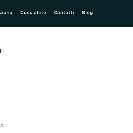
ziona
Cucciolate
Contatti
Blog
a
te,