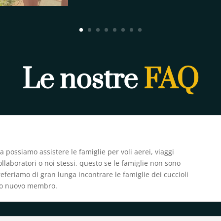
Le nostre
FAQ
 possiamo assistere le famiglie per voli aerei, viaggi
collaboratori o noi stessi, questo se le famiglie non sono
referiamo di gran lunga incontrare le famiglie dei cuccioli
oro nuovo membro.