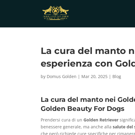
La cura del manto ne
esperienza con Gol
by
Domus Golden
|
Mar 20, 2025
|
Blog
La cura del manto nei Golde
Golden Beauty For Dogs
Prendersi cura di un
Golden Retriever
signific
benessere generale, ma anche alla
salute del
che però richiede cure specifiche per rimaner