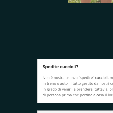
Spedite cuccioli?
Non è nostra usanza “spedire” cuccioli, ma
in treno o auto, il tutto gestito da nostri 
in grado di venirli a prendere; tuttavia, p
di persona prima che portino a casa il l