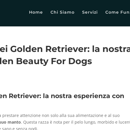
Home
Chi Siamo
Servizi
Come Fun
i Golden Retriever: la nostr
den Beauty For Dogs
n Retriever: la nostra esperienza con
a prestare attenzione non solo alla sua alimentazione e al suo
 suo manto
. Questa razza è nota per il pelo lungo, morbido e lucen
e sano e senza nodi.